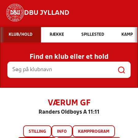
DBU JYLLAND
Hvad vil du søge efter?
KLUB/HOLD
RÆKKE
SPILLESTED
KAMP
INDHOLD OG NYHEDER
Find en klub eller et hold
STILLINGER, RESULTATER, KLUBBER OG
HOLD
VÆRUM GF
Randers Oldboys A 11:11
STILLING
INFO
KAMPPROGRAM