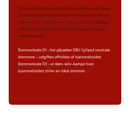
Et hold må sætte én ekstra spiller på banen, så længe
holdet er bagud med tre mål eller mere. For hver tre
mål ekstra et hold kommer bagud, må der indsættes
yderligere en spiller, som tilsvarende skal tages ud
ved reducering
Dommerkode 01 - her påsætter DBU Jylland neutrale
dommere – udgiften afholdes af hjemmeholdet.
Dommerkode 03 - er døm-selv-kampe hvor
hjemmeholdet stiller en lokal dommer.