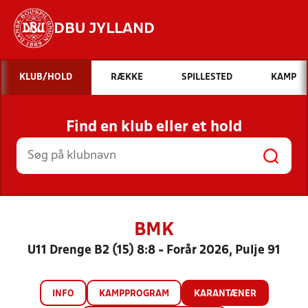
DBU JYLLAND
Hvad vil du søge efter?
KLUB/HOLD
RÆKKE
SPILLESTED
KAMP
INDHOLD OG NYHEDER
Find en klub eller et hold
STILLINGER, RESULTATER, KLUBBER OG
HOLD
BMK
U11 Drenge B2 (15) 8:8 - Forår 2026, Pulje 91
INFO
KAMPPROGRAM
KARANTÆNER