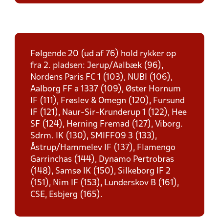
Følgende 20 (ud af 76) hold rykker op
fra 2. pladsen: Jerup/Aalbæk (96),
Nordens Paris FC 1 (103), NUBI (106),
Aalborg FF a 1337 (109), Øster Hornum
IF (111), Frøslev & Omegn (120), Fursund
IF (121), Naur-Sir-Krunderup 1 (122), Hee
SF (124), Herning Fremad (127), Viborg.
Sdrm. IK (130), SMIFF09 3 (133),
Åstrup/Hammelev IF (137), Flamengo
Garrinchas (144), Dynamo Pertrobras
(148), Samsø IK (150), Silkeborg IF 2
(151), Nim IF (153), Lunderskov B (161),
CSE, Esbjerg (165).