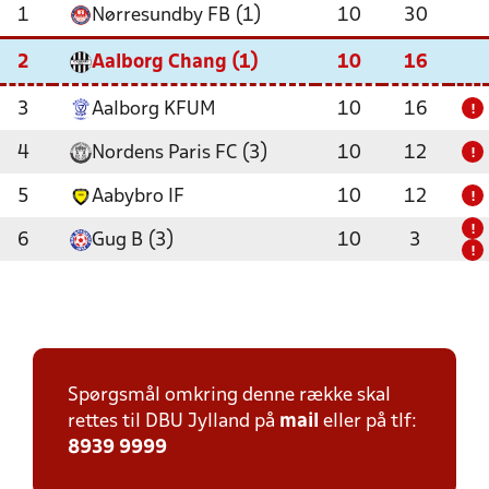
1
Nørresundby FB (1)
10
30
2
Aalborg Chang (1)
10
16
3
Aalborg KFUM
10
16
!
4
Nordens Paris FC (3)
10
12
!
5
Aabybro IF
10
12
!
!
6
Gug B (3)
10
3
!
Spørgsmål omkring denne række skal
rettes til DBU Jylland på
mail
eller på tlf:
8939 9999