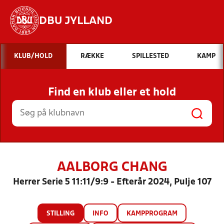
DBU JYLLAND
Hvad vil du søge efter?
KLUB/HOLD
RÆKKE
SPILLESTED
KAMP
INDHOLD OG NYHEDER
Find en klub eller et hold
STILLINGER, RESULTATER, KLUBBER OG
HOLD
AALBORG CHANG
Herrer Serie 5 11:11/9:9 - Efterår 2024, Pulje 107
STILLING
INFO
KAMPPROGRAM