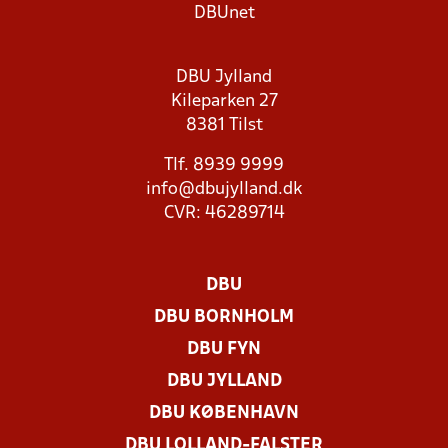
DBUnet
DBU Jylland
Kileparken 27
8381 Tilst
Tlf. 8939 9999
info@dbujylland.dk
CVR: 46289714
DBU
DBU BORNHOLM
DBU FYN
DBU JYLLAND
DBU KØBENHAVN
DBU LOLLAND-FALSTER