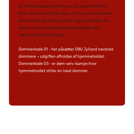
Et hold skal tage én spiller ud, så længe holdet er
foran med tre mål eller mere. For hver tre mål ekstra
et hold kommer foran, skal der tages yderligere en
spiller ud, som tilsvarende genindsættes ved
reducering af forspringet.
Dommerkode 01 - her påsætter DBU Jylland neutrale
dommere – udgiften afholdes af hjemmeholdet.
Dommerkode 03 - er døm-selv-kampe hvor
hjemmeholdet stiller en lokal dommer.