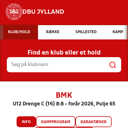
DBU JYLLAND
Hvad vil du søge efter?
KLUB/HOLD
RÆKKE
SPILLESTED
KAMP
INDHOLD OG NYHEDER
Find en klub eller et hold
STILLINGER, RESULTATER, KLUBBER OG
HOLD
BMK
U12 Drenge C (14) 8:8 - forår 2026, Pulje 65
INFO
KAMPPROGRAM
KARANTÆNER