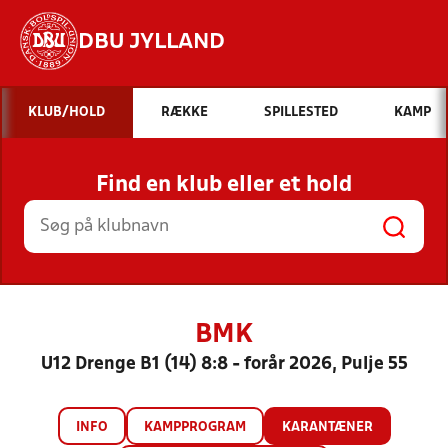
DBU JYLLAND
Hvad vil du søge efter?
KLUB/HOLD
RÆKKE
SPILLESTED
KAMP
INDHOLD OG NYHEDER
Find en klub eller et hold
STILLINGER, RESULTATER, KLUBBER OG
HOLD
BMK
U12 Drenge B1 (14) 8:8 - forår 2026, Pulje 55
INFO
KAMPPROGRAM
KARANTÆNER