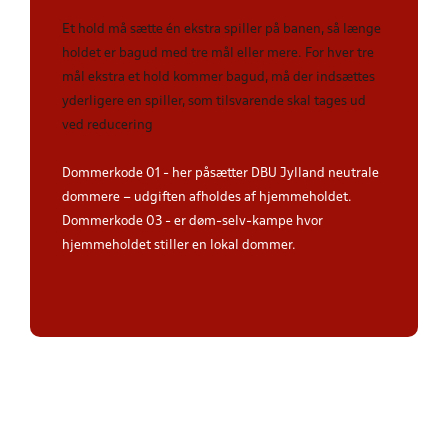
Et hold må sætte én ekstra spiller på banen, så længe
holdet er bagud med tre mål eller mere. For hver tre
mål ekstra et hold kommer bagud, må der indsættes
yderligere en spiller, som tilsvarende skal tages ud
ved reducering
Dommerkode 01 - her påsætter DBU Jylland neutrale
dommere – udgiften afholdes af hjemmeholdet.
Dommerkode 03 - er døm-selv-kampe hvor
hjemmeholdet stiller en lokal dommer.