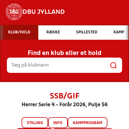
DBU JYLLAND
Hvad vil du søge efter?
KLUB/HOLD
RÆKKE
SPILLESTED
KAMP
INDHOLD OG NYHEDER
Find en klub eller et hold
STILLINGER, RESULTATER, KLUBBER OG
HOLD
SSB/GIF
Herrer Serie 4 - Forår 2026, Pulje 56
STILLING
INFO
KAMPPROGRAM