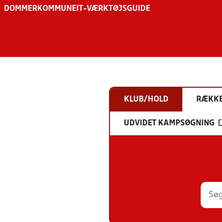
DOMMER
KOMMUNE
IT-VÆRKTØJSGUIDE
KLUB/HOLD
RÆKK
UDVIDET KAMPSØGNING