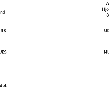
A
N
Hjo
and
8
ØRS
U
RÆS
MU
edet