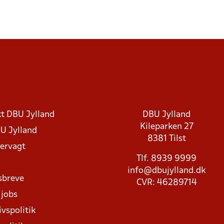
t DBU Jylland
DBU Jylland
Kileparken 27
U Jylland
8381 Tilst
rvagt
Tlf. 8939 9999
info@dbujylland.dk
sbreve
CVR: 46289714
 jobs
ivspolitik