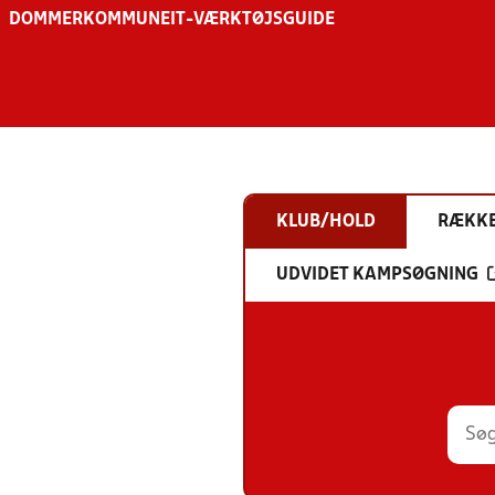
DOMMER
KOMMUNE
IT-VÆRKTØJSGUIDE
KLUB/HOLD
RÆKK
UDVIDET KAMPSØGNING