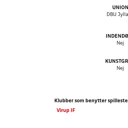
UNIO
DBU Jyll
INDEND
Nej
KUNSTG
Nej
Klubber som benytter spillest
Virup IF