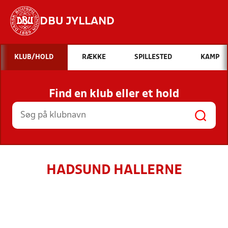
DBU JYLLAND
Hvad vil du søge efter?
KLUB/HOLD
RÆKKE
SPILLESTED
KAMP
INDHOLD OG NYHEDER
Find en klub eller et hold
STILLINGER, RESULTATER, KLUBBER OG
HOLD
HADSUND HALLERNE