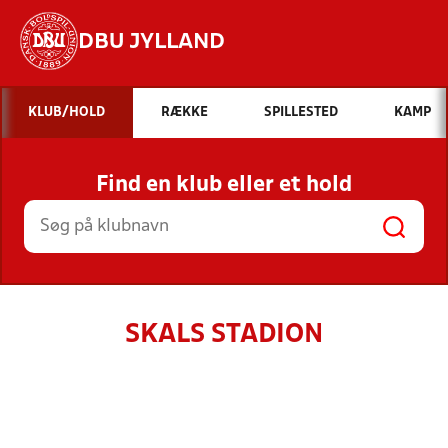
DBU JYLLAND
Hvad vil du søge efter?
KLUB/HOLD
RÆKKE
SPILLESTED
KAMP
INDHOLD OG NYHEDER
Find en klub eller et hold
STILLINGER, RESULTATER, KLUBBER OG
HOLD
SKALS STADION