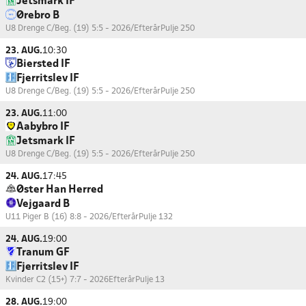
Jetsmark IF
Ørebro B
U8 Drenge C/Beg. (19) 5:5 - 2026/Efterår
Pulje 250
23. AUG.
10:30
Biersted IF
Fjerritslev IF
U8 Drenge C/Beg. (19) 5:5 - 2026/Efterår
Pulje 250
23. AUG.
11:00
Aabybro IF
Jetsmark IF
U8 Drenge C/Beg. (19) 5:5 - 2026/Efterår
Pulje 250
24. AUG.
17:45
Øster Han Herred
Vejgaard B
U11 Piger B (16) 8:8 - 2026/Efterår
Pulje 132
24. AUG.
19:00
Tranum GF
Fjerritslev IF
Kvinder C2 (15+) 7:7 - 2026Efterår
Pulje 13
28. AUG.
19:00