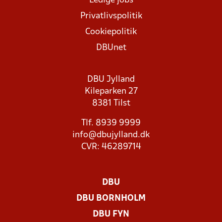
Ledige jobs
Privatlivspolitik
Cookiepolitik
DBUnet
DBU Jylland
Kileparken 27
8381 Tilst
Tlf. 8939 9999
info@dbujylland.dk
CVR: 46289714
DBU
DBU BORNHOLM
DBU FYN