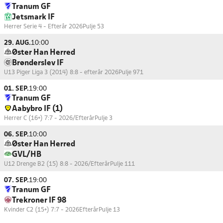
Tranum GF
Jetsmark IF
Herrer Serie 4 - Efterår 2026
Pulje 53
29. AUG.
10:00
Øster Han Herred
Brønderslev IF
U13 Piger Liga 3 (2014) 8:8 - efterår 2026
Pulje 971
01. SEP.
19:00
Tranum GF
Aabybro IF (1)
Herrer C (16+) 7:7 - 2026/Efterår
Pulje 3
06. SEP.
10:00
Øster Han Herred
GVL/HB
U12 Drenge B2 (15) 8:8 - 2026/Efterår
Pulje 111
07. SEP.
19:00
Tranum GF
Trekroner IF 98
Kvinder C2 (15+) 7:7 - 2026Efterår
Pulje 13