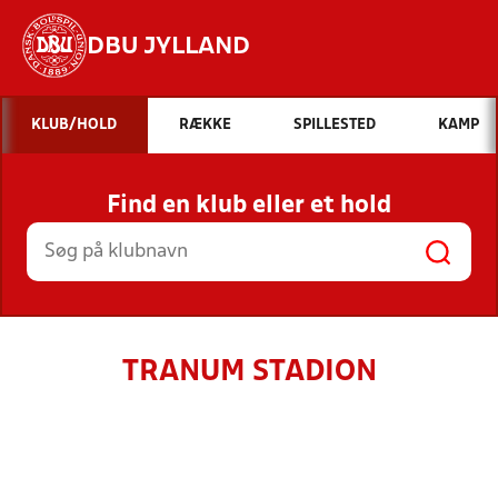
DBU JYLLAND
Hvad vil du søge efter?
KLUB/HOLD
RÆKKE
SPILLESTED
KAMP
INDHOLD OG NYHEDER
Find en klub eller et hold
STILLINGER, RESULTATER, KLUBBER OG
HOLD
TRANUM STADION