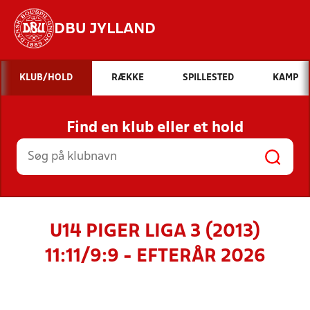
DBU JYLLAND
Hvad vil du søge efter?
KLUB/HOLD
RÆKKE
SPILLESTED
KAMP
INDHOLD OG NYHEDER
Find en klub eller et hold
STILLINGER, RESULTATER, KLUBBER OG
HOLD
U14 PIGER LIGA 3 (2013)
11:11/9:9 - EFTERÅR 2026