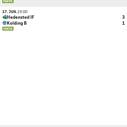
17. JUN.
19:00
Hedensted IF
3
Kolding B
1