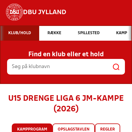
DBU JYLLAND
Hvad vil du søge efter?
KLUB/HOLD
RÆKKE
SPILLESTED
KAMP
INDHOLD OG NYHEDER
Find en klub eller et hold
STILLINGER, RESULTATER, KLUBBER OG
HOLD
U15 DRENGE LIGA 6 JM-KAMPE
(2026)
KAMPPROGRAM
OPSLAGSTAVLEN
REGLER