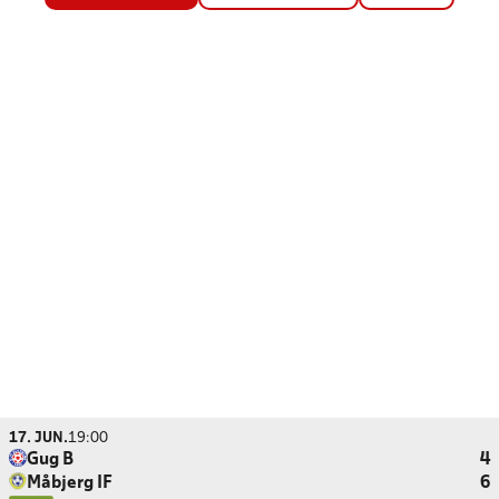
17. JUN.
19:00
Gug B
4
Måbjerg IF
6