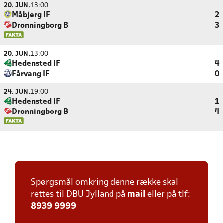
20. JUN.
13:00
Måbjerg IF
2
Dronningborg B
3
20. JUN.
13:00
Hedensted IF
4
Fårvang IF
0
24. JUN.
19:00
Hedensted IF
1
Dronningborg B
4
Spørgsmål omkring denne række skal
rettes til DBU Jylland på
mail
eller på tlf:
8939 9999