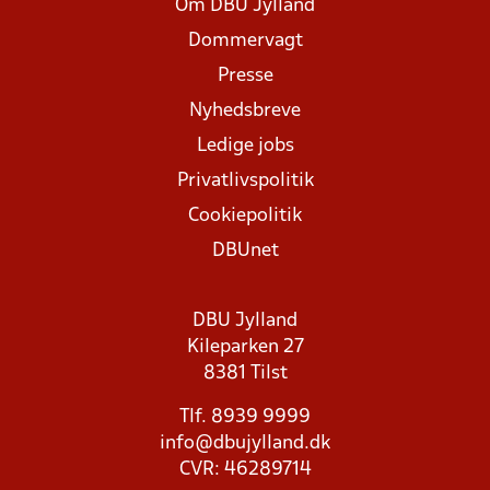
Om DBU Jylland
Dommervagt
Presse
Nyhedsbreve
Ledige jobs
Privatlivspolitik
Cookiepolitik
DBUnet
DBU Jylland
Kileparken 27
8381 Tilst
Tlf. 8939 9999
info@dbujylland.dk
CVR: 46289714