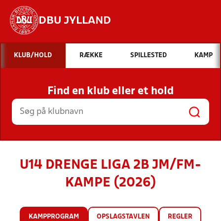
DBU JYLLAND
Hvad vil du søge efter?
KLUB/HOLD
RÆKKE
SPILLESTED
KAMP
INDHOLD OG NYHEDER
Find en klub eller et hold
STILLINGER, RESULTATER, KLUBBER OG
HOLD
U14 DRENGE LIGA 2B JM/FM-
KAMPE (2026)
KAMPPROGRAM
OPSLAGSTAVLEN
REGLER