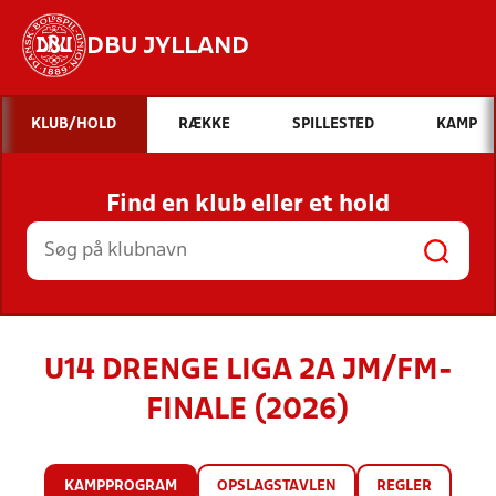
DBU JYLLAND
Hvad vil du søge efter?
KLUB/HOLD
RÆKKE
SPILLESTED
KAMP
INDHOLD OG NYHEDER
Find en klub eller et hold
STILLINGER, RESULTATER, KLUBBER OG
HOLD
U14 DRENGE LIGA 2A JM/FM-
FINALE (2026)
KAMPPROGRAM
OPSLAGSTAVLEN
REGLER