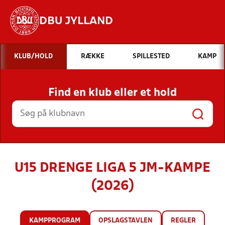
DBU JYLLAND
Hvad vil du søge efter?
KLUB/HOLD
RÆKKE
SPILLESTED
KAMP
INDHOLD OG NYHEDER
Find en klub eller et hold
STILLINGER, RESULTATER, KLUBBER OG
HOLD
U15 DRENGE LIGA 5 JM-KAMPE
(2026)
KAMPPROGRAM
OPSLAGSTAVLEN
REGLER