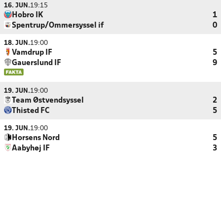
16. JUN.
19:15
Hobro IK
1
Spentrup/Ommersyssel if
0
18. JUN.
19:00
Vamdrup IF
5
Gauerslund IF
9
19. JUN.
19:00
Team Østvendsyssel
2
Thisted FC
5
19. JUN.
19:00
Horsens Nord
5
Aabyhøj IF
3