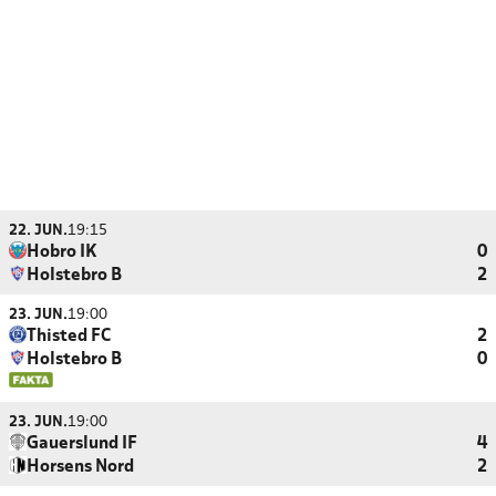
22. JUN.
19:15
Hobro IK
0
Holstebro B
2
23. JUN.
19:00
Thisted FC
2
Holstebro B
0
23. JUN.
19:00
Gauerslund IF
4
Horsens Nord
2