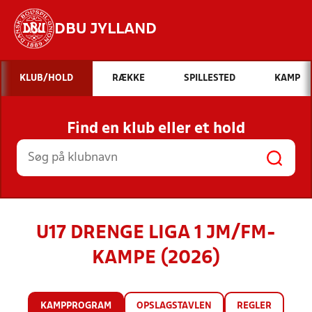
DBU JYLLAND
Hvad vil du søge efter?
KLUB/HOLD
RÆKKE
SPILLESTED
KAMP
INDHOLD OG NYHEDER
Find en klub eller et hold
STILLINGER, RESULTATER, KLUBBER OG
HOLD
U17 DRENGE LIGA 1 JM/FM-
KAMPE (2026)
KAMPPROGRAM
OPSLAGSTAVLEN
REGLER