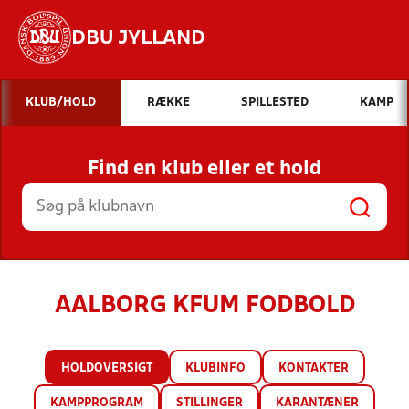
DBU JYLLAND
Hvad vil du søge efter?
KLUB/HOLD
RÆKKE
SPILLESTED
KAMP
INDHOLD OG NYHEDER
Find en klub eller et hold
STILLINGER, RESULTATER, KLUBBER OG
HOLD
AALBORG KFUM FODBOLD
HOLDOVERSIGT
KLUBINFO
KONTAKTER
KAMPPROGRAM
STILLINGER
KARANTÆNER