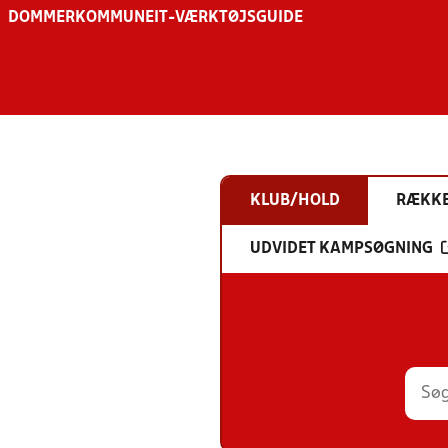
DOMMER
KOMMUNE
IT-VÆRKTØJSGUIDE
KLUB/HOLD
RÆKK
UDVIDET KAMPSØGNING