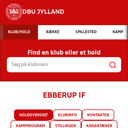
DBU JYLLAND
Hvad vil du søge efter?
KLUB/HOLD
RÆKKE
SPILLESTED
KAMP
INDHOLD OG NYHEDER
Find en klub eller et hold
STILLINGER, RESULTATER, KLUBBER OG
HOLD
EBBERUP IF
HOLDOVERSIGT
KLUBINFO
KONTAKTER
KAMPPROGRAM
STILLINGER
KARANTÆNER