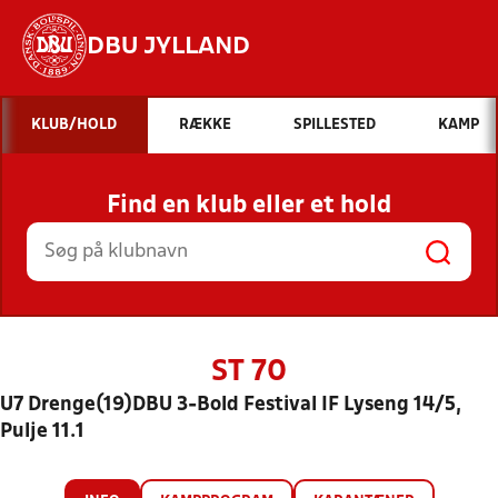
DBU JYLLAND
Hvad vil du søge efter?
KLUB/HOLD
RÆKKE
SPILLESTED
KAMP
INDHOLD OG NYHEDER
Find en klub eller et hold
STILLINGER, RESULTATER, KLUBBER OG
HOLD
ST 70
U7 Drenge(19)DBU 3-Bold Festival IF Lyseng 14/5,
Pulje 11.1