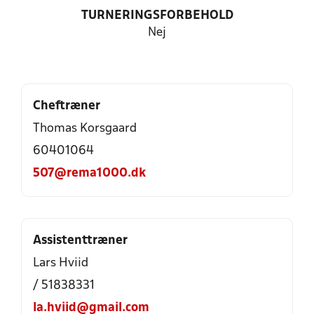
TURNERINGSFORBEHOLD
Nej
Cheftræner
Thomas Korsgaard
60401064
507@rema1000.dk
Assistenttræner
Lars Hviid
/ 51838331
la.hviid@gmail.com