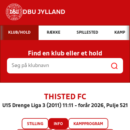
DBU JYLLAND
Hvad vil du søge efter?
KLUB/HOLD
RÆKKE
SPILLESTED
KAMP
INDHOLD OG NYHEDER
Find en klub eller et hold
STILLINGER, RESULTATER, KLUBBER OG
HOLD
THISTED FC
U15 Drenge Liga 3 (2011) 11:11 - forår 2026, Pulje 521
STILLING
INFO
KAMPPROGRAM