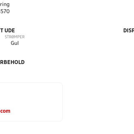
ring
3570
T UDE
DIS
STRØMPER
Gul
ORBEHOLD
.com