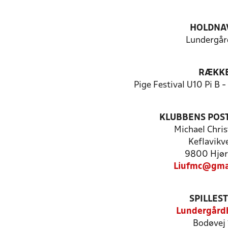
HOLDNA
Lundergår
RÆKK
Pige Festival U10 Pi B -
KLUBBENS POS
Michael Chri
Keflavikv
9800 Hjør
Liufmc@gma
SPILLES
Lundergård
Bodøvej 