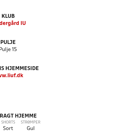
KLUB
dergård IU
PULJE
Pulje 15
S HJEMMESIDE
w.liuf.dk
DRAGT HJEMME
SHORTS
STRØMPER
Sort
Gul