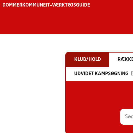
DOMMER
KOMMUNE
IT-VÆRKTØJSGUIDE
KLUB/HOLD
RÆKK
UDVIDET KAMPSØGNING