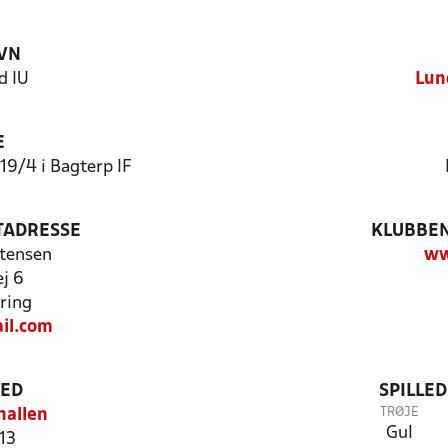
VN
d IU
Lun
E
 19/4 i Bagterp IF
TADRESSE
KLUBBEN
stensen
ww
ej 6
ring
il.com
TED
SPILLE
TRØJE
hallen
Gul
13