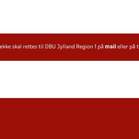
ke skal rettes til DBU Jylland Region 1 på
mail
eller på t