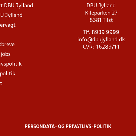
t DBU Jylland
DBU Jylland
Kileparken 27
U Jylland
8381 Tilst
rvagt
Tlf. 8939 9999
info@dbujylland.dk
sbreve
CVR: 46289714
 jobs
ivspolitik
politik
t
PERSONDATA- OG PRIVATLIVS-POLITIK