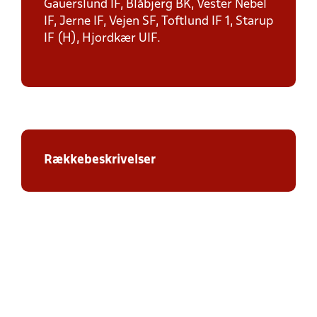
Gauerslund IF, Blåbjerg BK, Vester Nebel
IF, Jerne IF, Vejen SF, Toftlund IF 1, Starup
IF (H), Hjordkær UIF.
Rækkebeskrivelser