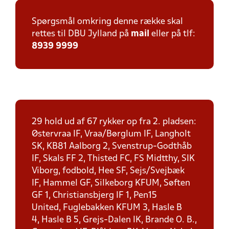
Spørgsmål omkring denne række skal
rettes til DBU Jylland på
mail
eller på tlf:
8939 9999
29 hold ud af 67 rykker op fra 2. pladsen:
Østervraa IF, Vraa/Børglum IF, Langholt
SK, KB81 Aalborg 2, Svenstrup-Godthåb
IF, Skals FF 2, Thisted FC, FS Midtthy, SIK
Viborg, fodbold, Hee SF, Sejs/Svejbæk
IF, Hammel GF, Silkeborg KFUM, Søften
GF 1, Christiansbjerg IF 1, Pen15
United, Fuglebakken KFUM 3, Hasle B
4, Hasle B 5, Grejs-Dalen IK, Brande O. B.,