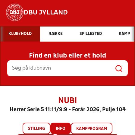
DBU JYLLAND
Hvad vil du søge efter?
KLUB/HOLD
RÆKKE
SPILLESTED
KAMP
INDHOLD OG NYHEDER
Find en klub eller et hold
STILLINGER, RESULTATER, KLUBBER OG
HOLD
NUBI
Herrer Serie 5 11:11/9:9 - Forår 2026, Pulje 104
STILLING
INFO
KAMPPROGRAM