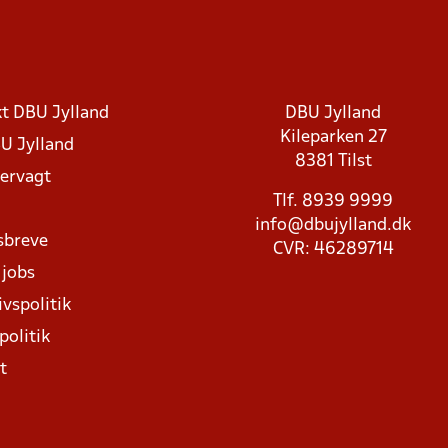
t DBU Jylland
DBU Jylland
Kileparken 27
U Jylland
8381 Tilst
rvagt
Tlf. 8939 9999
info@dbujylland.dk
sbreve
CVR: 46289714
 jobs
ivspolitik
politik
t