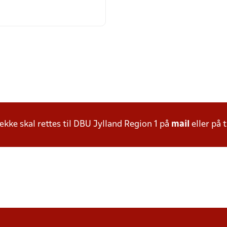
ke skal rettes til DBU Jylland Region 1 på
mail
eller på t