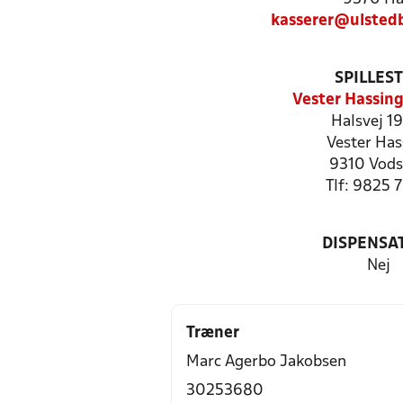
kasserer@ulsted
SPILLES
Vester Hassing
Halsvej 1
Vester Has
9310 Vod
Tlf: 9825 
DISPENSA
Nej
Træner
Marc Agerbo Jakobsen
30253680