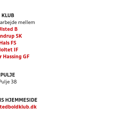
KLUB
arbejde mellem
Ulsted B
ndrup SK
Hals FS
oltet IF
r Hassing GF
PULJE
Pulje 38
S HJEMMESIDE
tedboldklub.dk