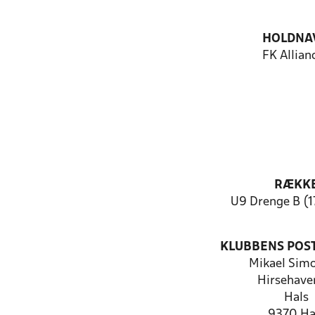
HOLDNA
FK Allian
RÆKK
U9 Drenge B (1
KLUBBENS POS
Mikael Sim
Hirsehave
Hals
9370 Ha