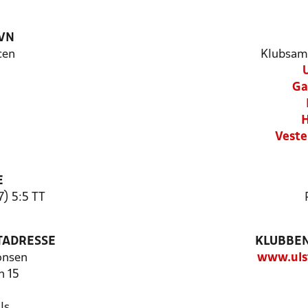
VN
cen
Klubsam
Ga
H
Veste
E
7) 5:5 TT
TADRESSE
KLUBBEN
onsen
www.uls
n 15
ls