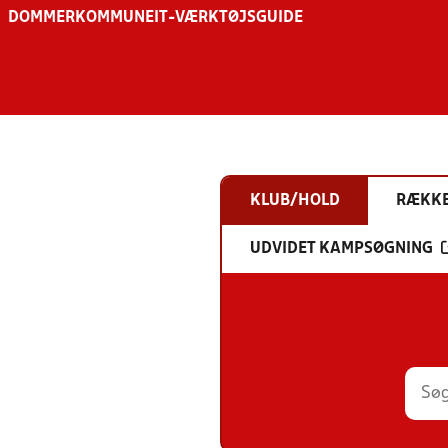
DOMMER
KOMMUNE
IT-VÆRKTØJSGUIDE
KLUB/HOLD
RÆKK
UDVIDET KAMPSØGNING