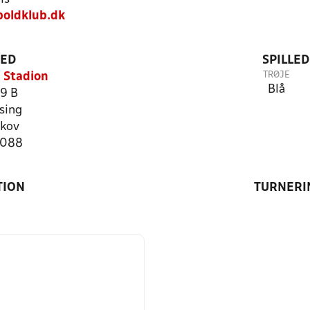
boldklub.dk
TED
SPILLE
TRØJE
 Stadion
Blå
99 B
sing
skov
7088
TION
TURNERI