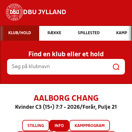
DBU JYLLAND
Hvad vil du søge efter?
KLUB/HOLD
RÆKKE
SPILLESTED
KAMP
INDHOLD OG NYHEDER
Find en klub eller et hold
STILLINGER, RESULTATER, KLUBBER OG
HOLD
AALBORG CHANG
Kvinder C3 (15+) 7:7 - 2026/Forår, Pulje 21
STILLING
INFO
KAMPPROGRAM