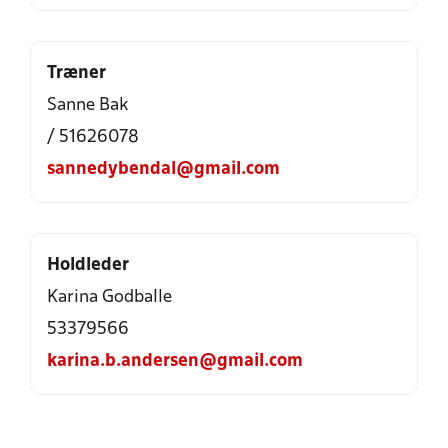
Træner
Sanne Bak
/ 51626078
sannedybendal@gmail.com
Holdleder
Karina Godballe
53379566
karina.b.andersen@gmail.com