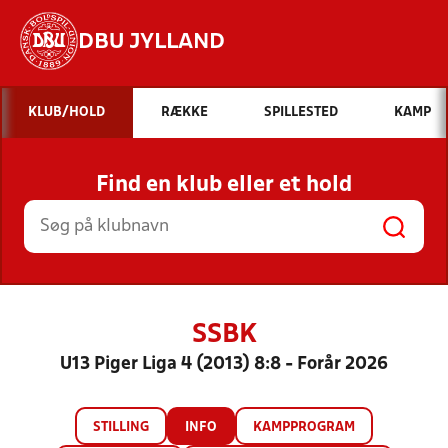
DBU JYLLAND
Hvad vil du søge efter?
KLUB/HOLD
RÆKKE
SPILLESTED
KAMP
INDHOLD OG NYHEDER
Find en klub eller et hold
STILLINGER, RESULTATER, KLUBBER OG
HOLD
SSBK
U13 Piger Liga 4 (2013) 8:8 - Forår 2026
STILLING
INFO
KAMPPROGRAM