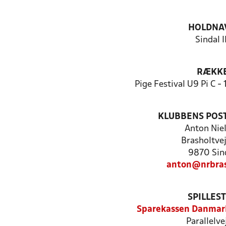
HOLDNA
Sindal I
RÆKK
Pige Festival U9 Pi C - 
KLUBBENS POS
Anton Nie
Brasholtve
9870 Sin
anton@nrbras
SPILLES
Sparekassen Danmark
Parallelve