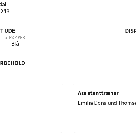
dal
5243
T UDE
DIS
STRØMPER
Blå
ORBEHOLD
Assistenttræner
Emilia Donslund Thoms