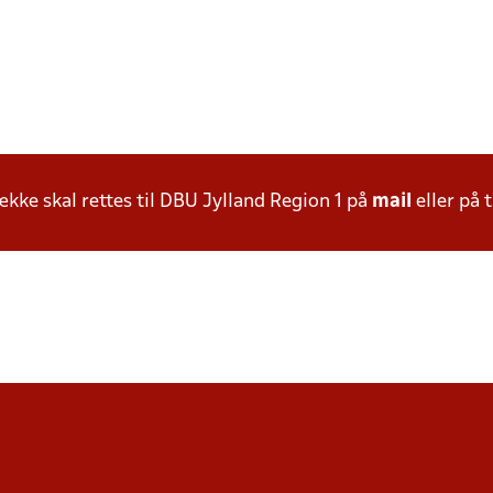
ke skal rettes til DBU Jylland Region 1 på
mail
eller på t