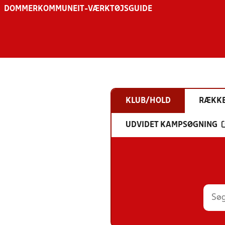
DOMMER
KOMMUNE
IT-VÆRKTØJSGUIDE
KLUB/HOLD
RÆKK
UDVIDET KAMPSØGNING