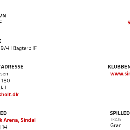
VN
F
S
E
19/4 i Bagterp IF
TADRESSE
KLUBBEN
lsen
www.sin
j 180
dal
holt.dk
TED
SPILLE
TRØJE
 Arena, Sindal
Grøn
j 14