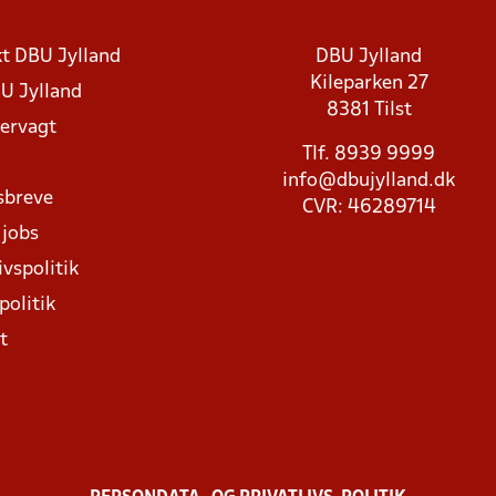
t DBU Jylland
DBU Jylland
Kileparken 27
U Jylland
8381 Tilst
rvagt
Tlf. 8939 9999
info@dbujylland.dk
sbreve
CVR: 46289714
 jobs
ivspolitik
politik
t