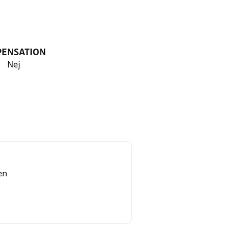
PENSATION
Nej
en