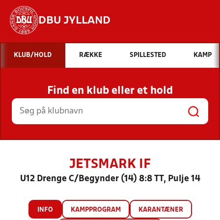
DBU JYLLAND
Hvad vil du søge efter?
KLUB/HOLD
RÆKKE
SPILLESTED
KAMP
INDHOLD OG NYHEDER
Find en klub eller et hold
STILLINGER, RESULTATER, KLUBBER OG
HOLD
JETSMARK IF
U12 Drenge C/Begynder (14) 8:8 TT, Pulje 14
INFO
KAMPPROGRAM
KARANTÆNER