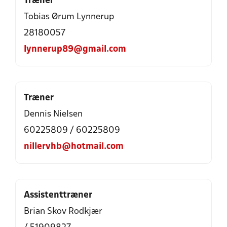
Træner
Tobias Ørum Lynnerup
28180057
lynnerup89@gmail.com
Træner
Dennis Nielsen
60225809 / 60225809
nillervhb@hotmail.com
Assistenttræner
Brian Skov Rodkjær