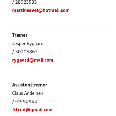
/ 28923583
martinsevel@hotmail.com
Træner
Jesper Rygaard
/ 30205867
rygaard@mail.com
Assistenttræner
Claus Andersen
/ 41440460
frtcud@gmail.com