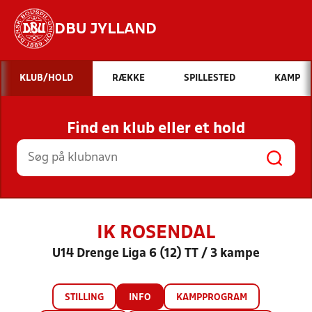
DBU JYLLAND
Hvad vil du søge efter?
KLUB/HOLD
RÆKKE
SPILLESTED
KAMP
INDHOLD OG NYHEDER
Find en klub eller et hold
STILLINGER, RESULTATER, KLUBBER OG
HOLD
IK ROSENDAL
U14 Drenge Liga 6 (12) TT / 3 kampe
STILLING
INFO
KAMPPROGRAM