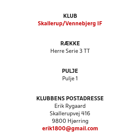
KLUB
Skallerup/Vennebjerg IF
RÆKKE
Herre Serie 3 TT
PULJE
Pulje 1
KLUBBENS POSTADRESSE
Erik Rygaard
Skallerupvej 416
9800 Hjørring
erik1800@gmail.com