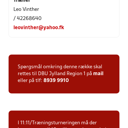
Træner
Leo Vinther
/ 42268640
leovinther@yahoo.fk
Spørgsmål omkring denne række skal
rettes til DBU Jylland Region 1 på
mail
eller på tlf:
8939 9910
I 11:11/Træningsturneringen må der