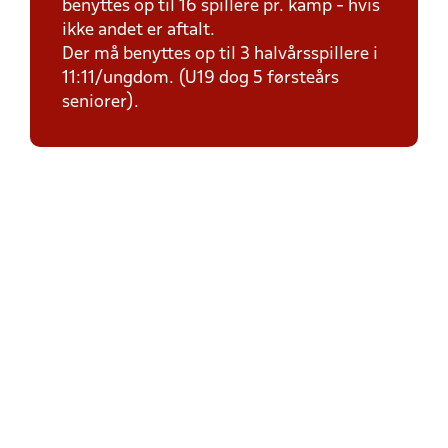
benyttes op til 16 spillere pr. kamp - hvis
ikke andet er aftalt.
Der må benyttes op til 3 halvårsspillere i
11:11/ungdom. (U19 dog 5 førsteårs
seniorer).