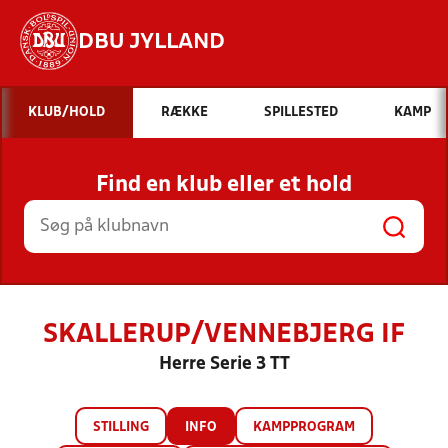
DBU JYLLAND
Hvad vil du søge efter?
KLUB/HOLD
RÆKKE
SPILLESTED
KAMP
INDHOLD OG NYHEDER
Find en klub eller et hold
STILLINGER, RESULTATER, KLUBBER OG
HOLD
SKALLERUP/VENNEBJERG IF
Herre Serie 3 TT
STILLING
INFO
KAMPPROGRAM