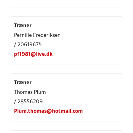
Træner
Pernille Frederiksen
/ 20619674
pf1981@live.dk
Træner
Thomas Plum
/ 28556209
Plum.thomas@hotmail.com