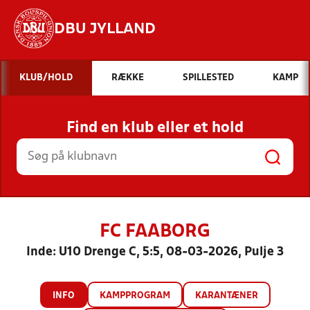
DBU JYLLAND
Hvad vil du søge efter?
KLUB/HOLD
RÆKKE
SPILLESTED
KAMP
INDHOLD OG NYHEDER
Find en klub eller et hold
STILLINGER, RESULTATER, KLUBBER OG
HOLD
FC FAABORG
Inde: U10 Drenge C, 5:5, 08-03-2026, Pulje 3
INFO
KAMPPROGRAM
KARANTÆNER