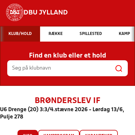
DBU JYLLAND
Hvad vil du søge efter?
KLUB/HOLD
RÆKKE
SPILLESTED
KAMP
INDHOLD OG NYHEDER
Find en klub eller et hold
STILLINGER, RESULTATER, KLUBBER OG
HOLD
BRØNDERSLEV IF
U6 Drenge (20) 3:3/4.stævne 2026 - Lørdag 13/6,
Pulje 278