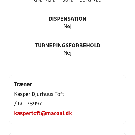
Grøn/Blå
Sort
Sort/Rød
DISPENSATION
Nej
TURNERINGSFORBEHOLD
Nej
Træner
Kasper Djurhuus Toft
/ 60178997
kaspertoft@maconi.dk