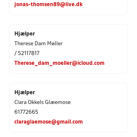
jonas-thomsen89@live.dk
Hjælper
Therese Dam Møller
/ 52117817
Therese_dam_moeller@icloud.com
Hjælper
Clara Okkels Glæemose
61772665
claraglaemose@gmail.com