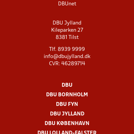
DBUnet
DBU Jylland
Kileparken 27
8381 Tilst
Tlf. 8939 9999
info@dbujylland.dk
CVR: 46289714
DBU
DBU BORNHOLM
DBU FYN
DBU JYLLAND
DBU KØBENHAVN
DBU LOLLAND-FALSTER