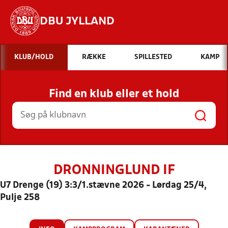
DBU JYLLAND
Hvad vil du søge efter?
KLUB/HOLD
RÆKKE
SPILLESTED
KAMP
INDHOLD OG NYHEDER
Find en klub eller et hold
STILLINGER, RESULTATER, KLUBBER OG
HOLD
DRONNINGLUND IF
U7 Drenge (19) 3:3/1.stævne 2026 - Lørdag 25/4,
Pulje 258