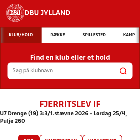
DBU JYLLAND
Hvad vil du søge efter?
KLUB/HOLD
RÆKKE
SPILLESTED
KAMP
INDHOLD OG NYHEDER
Find en klub eller et hold
STILLINGER, RESULTATER, KLUBBER OG
HOLD
FJERRITSLEV IF
U7 Drenge (19) 3:3/1.stævne 2026 - Lørdag 25/4,
Pulje 260