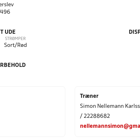
rslev
3496
T UDE
DIS
STRØMPER
Sort/Rød
ORBEHOLD
Træner
Simon Nellemann Karls
/ 22288682
nellemannsimon@gma