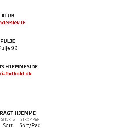
KLUB
nderslev IF
PULJE
Pulje 99
S HJEMMESIDE
i-fodbold.dk
DRAGT HJEMME
SHORTS
STRØMPER
Sort
Sort/Rød