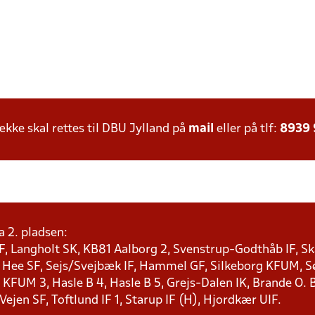
ke skal rettes til DBU Jylland på
mail
eller på tlf:
8939
a 2. pladsen:
F, Langholt SK, KB81 Aalborg 2, Svenstrup-Godthåb IF, Ska
, Hee SF, Sejs/Svejbæk IF, Hammel GF, Silkeborg KFUM, Søf
KFUM 3, Hasle B 4, Hasle B 5, Grejs-Dalen IK, Brande O. B
 Vejen SF, Toftlund IF 1, Starup IF (H), Hjordkær UIF.