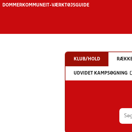
DOMMER
KOMMUNE
IT-VÆRKTØJSGUIDE
KLUB/HOLD
RÆKK
UDVIDET KAMPSØGNING