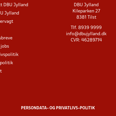
t DBU Jylland
DBU Jylland
Kileparken 27
U Jylland
8381 Tilst
rvagt
Tlf. 8939 9999
info@dbujylland.dk
sbreve
CVR: 46289714
 jobs
ivspolitik
politik
t
PERSONDATA- OG PRIVATLIVS-POLITIK