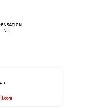
PENSATION
Nej
son
il.com