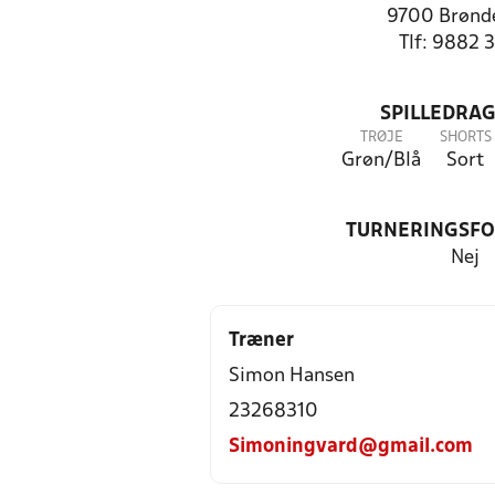
9700 Brønde
Tlf: 9882 
SPILLEDRAG
TRØJE
SHORTS
Grøn/Blå
Sort
TURNERINGSF
Nej
Træner
Simon Hansen
23268310
Simoningvard@gmail.com