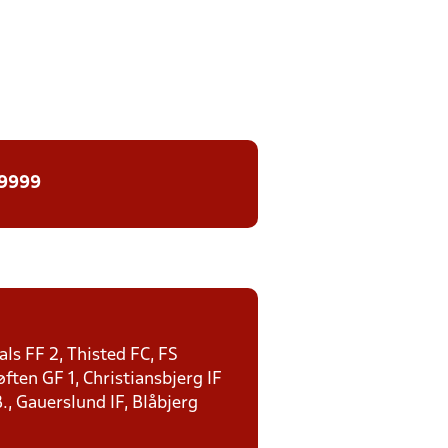
 9999
ls FF 2, Thisted FC, FS
ten GF 1, Christiansbjerg IF
., Gauerslund IF, Blåbjerg