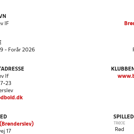
VN
v IF
Brø
E
9:9 - Forår 2026
TADRESSE
KLUBBEN
v If
www.b
17-23
rslev
dbold.dk
TED
SPILLE
TRØJE
(Brønderslev)
Rød
ej 17