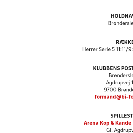
HOLDNA
Brøndersle
RÆKK
Herrer Serie 5 11:11/
KLUBBENS POS
Brøndersle
Agdrupvej 
9700 Brønde
formand@bi-fo
SPILLES
Arena Kop & Kande 
Gl. Agdrupv