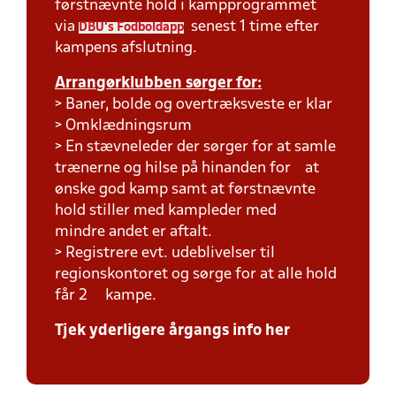
førstnævnte hold i kampprogrammet
via
senest 1 time efter
DBU's Fodboldapp
kampens afslutning.
Arrangørklubben sørger for:
> Baner, bolde og overtræksveste er klar
> Omklædningsrum
> En stævneleder der sørger for at samle
trænerne og hilse på hinanden for at
ønske god kamp samt at førstnævnte
hold stiller med kampleder med
mindre andet er aftalt.
> Registrere evt. udeblivelser til
regionskontoret og sørge for at alle hold
får 2 kampe.
Tjek yderligere årgangs info her