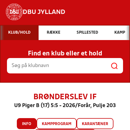
DBU JYLLAND
Hvad vil du søge efter?
KLUB/HOLD
RÆKKE
SPILLESTED
KAMP
INDHOLD OG NYHEDER
Find en klub eller et hold
STILLINGER, RESULTATER, KLUBBER OG
HOLD
BRØNDERSLEV IF
U9 Piger B (17) 5:5 - 2026/Forår, Pulje 203
INFO
KAMPPROGRAM
KARANTÆNER