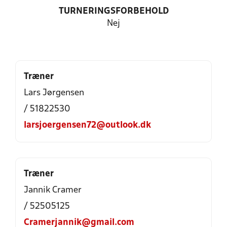
TURNERINGSFORBEHOLD
Nej
Træner
Lars Jørgensen
/ 51822530
larsjoergensen72@outlook.dk
Træner
Jannik Cramer
/ 52505125
Cramerjannik@gmail.com