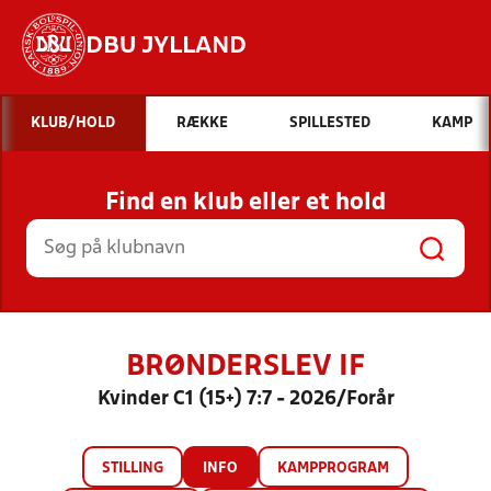
DBU JYLLAND
Hvad vil du søge efter?
KLUB/HOLD
RÆKKE
SPILLESTED
KAMP
INDHOLD OG NYHEDER
Find en klub eller et hold
STILLINGER, RESULTATER, KLUBBER OG
HOLD
BRØNDERSLEV IF
Kvinder C1 (15+) 7:7 - 2026/Forår
STILLING
INFO
KAMPPROGRAM