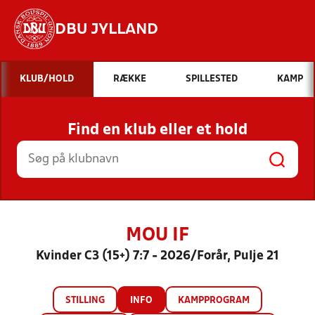
DBU JYLLAND
Hvad vil du søge efter?
KLUB/HOLD
RÆKKE
SPILLESTED
KAMP
INDHOLD OG NYHEDER
Find en klub eller et hold
STILLINGER, RESULTATER, KLUBBER OG
HOLD
MOU IF
Kvinder C3 (15+) 7:7 - 2026/Forår, Pulje 21
STILLING
INFO
KAMPPROGRAM