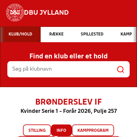
DBU JYLLAND
Hvad vil du søge efter?
KLUB/HOLD
RÆKKE
SPILLESTED
KAMP
INDHOLD OG NYHEDER
Find en klub eller et hold
STILLINGER, RESULTATER, KLUBBER OG
HOLD
BRØNDERSLEV IF
Kvinder Serie 1 - Forår 2026, Pulje 257
STILLING
INFO
KAMPPROGRAM