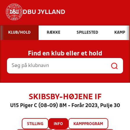
DBU JYLLAND
Hvad vil du søge efter?
KLUB/HOLD
RÆKKE
SPILLESTED
KAMP
INDHOLD OG NYHEDER
Find en klub eller et hold
STILLINGER, RESULTATER, KLUBBER OG
HOLD
SKIBSBY-HØJENE IF
U15 Piger C (08-09) 8M - Forår 2023, Pulje 30
STILLING
INFO
KAMPPROGRAM