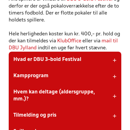
derfor er der også pokaloverrækkelse efter de to
timers fodbold. Der er flotte pokaler til alle
holdets spillere.
Hele herligheden koster kun kr. 400,- pr. hold og
der kan tilmeldes via
KlubOffice
eller via
mail til
DBU Jylland
indtil en uge før hvert stævne.
+
Hvad er DBU 3-bold Festival
+
Kampprogram
DBU 3-bold Festival - Et stævne,
dit hold ikke må gå glip af!
Hvem kan deltage (aldersgruppe,
Ved fuldt hus spiller vi 4 perioder fra kl. 9-17, ellers
+
starter stævnet kl. 10
mm.)?
DBU 3-bold Festival er en anderledes fodbolddag, hvor
der spilles 3:3 på små lukkede udendørsbaner med
Hvert hold spiller i en periode på 2 timer
bander. Der vil være sjove aktiviteter på pladsen til
+
Tilmelding og pris
spillerne såvel som søskende og hele familien. Hele
Se kampprogrammet i den grå boks nedenfor
I 2026 kan følgende deltage:
arrangementet foregår nemlig på en 11:11 bane, hvor 3-
(offentliggøres en uge før hvert stævne)
Drenge årgang 2021, 2020, 2019, 2018 og 2017
bold-byen vil blive sat op. Derfor bliver der både plads
(U5-U9 i foråret / U6-U10 i efteråret)