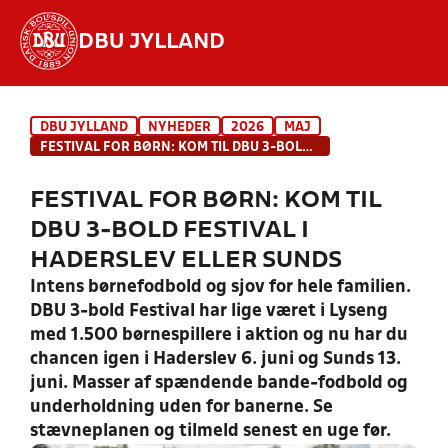
DBU JYLLAND
Hvad vil du søge efter?
DBU JYLLAND
NYHEDER
2026
MAJ
INDHOLD OG NYHEDER
FESTIVAL FOR BØRN: KOM TIL DBU 3-BOLD FESTIVAL I HADERSLEV ELLER SUNDS
STILLINGER, RESULTATER, KLUBBER OG
FESTIVAL FOR BØRN: KOM TIL
HOLD
DBU 3-BOLD FESTIVAL I
HADERSLEV ELLER SUNDS
Intens børnefodbold og sjov for hele familien.
DBU 3-bold Festival har lige været i Lyseng
med 1.500 børnespillere i aktion og nu har du
chancen igen i Haderslev 6. juni og Sunds 13.
juni. Masser af spændende bande-fodbold og
underholdning uden for banerne. Se
stævneplanen og tilmeld senest en uge før.