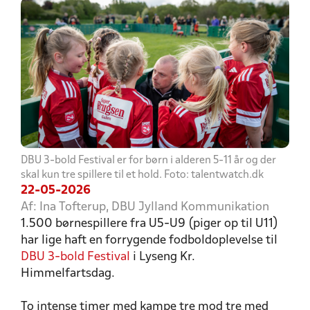
DBU 3-bold Festival er for børn i alderen 5-11 år og der
skal kun tre spillere til et hold. Foto: talentwatch.dk
22-05-2026
Af: Ina Tofterup, DBU Jylland Kommunikation
1.500 børnespillere fra U5-U9 (piger op til U11)
har lige haft en forrygende fodboldoplevelse til
DBU 3-bold Festival
i Lyseng Kr.
Himmelfartsdag.
To intense timer med kampe tre mod tre med