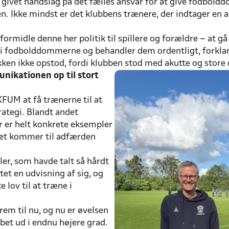
 givet håndslag på det fælles ansvar for at give fodbol
n. Ikke mindst er det klubbens trænere, der indtager en a
formidle denne her politik til spillere og forældre – at gå
 vi fodbolddommerne og behandler dem ordentligt, forkla
ken ikke opstod, fordi klubben stod med akutte og store 
nikationen op til stort
KFUM at få trænerne til at
ategi. Blandt andet
r er helt konkrete eksempler
 det kommer til adfærden
ler, som havde talt så hårdt
tet en udvisning af sig, og
 lov til at træne i
rem til nu, og nu er øvelsen
bet ud i endnu højere grad.