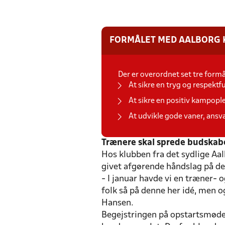
FORMÅLET MED AALBORG 
Der er overordnet set tre for
At sikre en tryg og respek
At sikre en positiv kampople
At udvikle gode vaner, ansv
Trænere skal sprede budskab
Hos klubben fra det sydlige Aal
givet afgørende håndslag på de
- I januar havde vi en træner-
folk så på denne her idé, men o
Hansen.
Begejstringen på opstartsmødet 