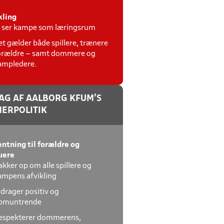
kling
i ser kampe som læringsrum
et gælder både spillere, trænere
orældre – samt dommere og
ampledere.
AG AF AALBORG KFUM'S
ERPOLITIK
ntning til forældre og
uere
akker op om alle spillere og
ampens afvikling
idrager positiv og
pmuntrende
espekterer dommerens,