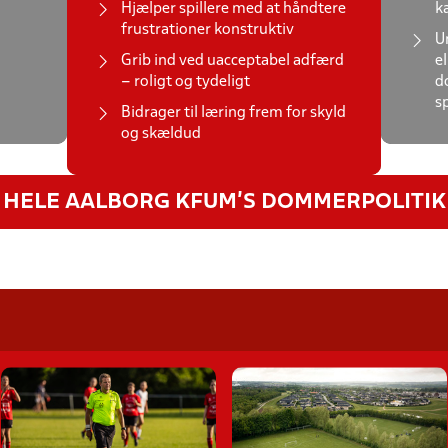
Hjælper spillere med at håndtere
k
frustrationer konstruktiv
U
Grib ind ved uacceptabel adfærd
e
– roligt og tydeligt
d
sp
Bidrager til læring frem for skyld
og skældud
 HELE AALBORG KFUM'S DOMMERPOLITIK