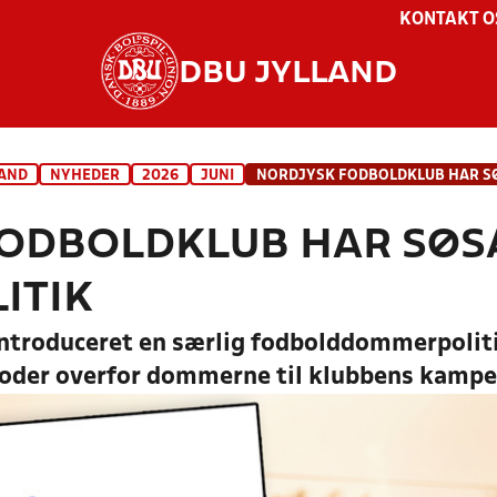
KONTAKT O
DBU JYLLAND
LAND
NYHEDER
2026
JUNI
ODBOLDKLUB HAR SØS
ITIK
introduceret en særlig fodbolddommerpolit
oder overfor dommerne til klubbens kampe