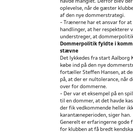
havde manglet. Derfor blev der
oplevelse, når de gæster klubbe
af den nye dommerstrategi.
- Trænerne har et ansvar for at 
handlinger, at her respekterer
understreger, at dommerpolitik
Dommerpolitik fyldte i kommu
stævne
Det lykkedes fra start Aalborg 
købe ind på den nye dommerstr
fortæller Steffen Hansen, at de
på, at der er nultolerance, når
over for dommerne.
- Der var et eksempel på en spil
til en dommer, at det havde kas
der fik vedkommende heller ikke
karantæneperioden, siger han.
Generelt er erfaringerne gode f
for klubben at få bredt kendska