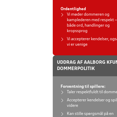
Ordentlighed
Vi møder dommeren og
kamplederen med respekt –
både ord, handlinger og
kropssprog
Vi accepterer kendelser, ogs
vi er uenige
UDDRAG AF AALBORG KFU
DOMMERPOLITIK
Forventning til spillere:
Taler respektfuldt til domm
Accepterer kendelser og spil
videre
Kan stille spørgsmål på en