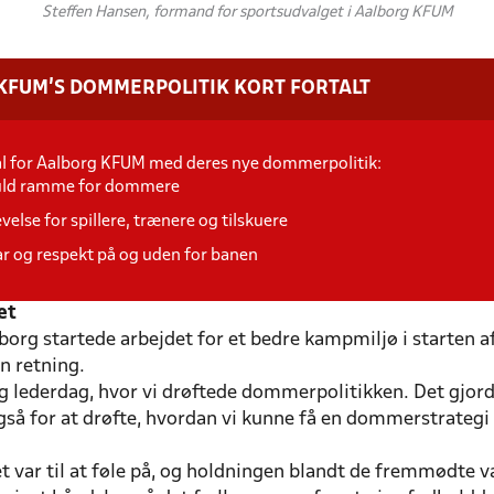
Steffen Hansen, formand for sportsudvalget i Aalborg KFUM
KFUM'S DOMMERPOLITIK KORT FORTALT
mål for Aalborg KFUM med deres nye dommerpolitik:
tfuld ramme for dommere
velse for spillere, trænere og tilskuere
ar og respekt på og uden for banen
et
borg startede arbejdet for et bedre kampmiljø i starten a
n retning.
 og lederdag, hvor vi drøftede dommerpolitikken. Det gjor
gså for at drøfte, hvordan vi kunne få en dommerstrategi u
var til at føle på, og holdningen blandt de fremmødte va