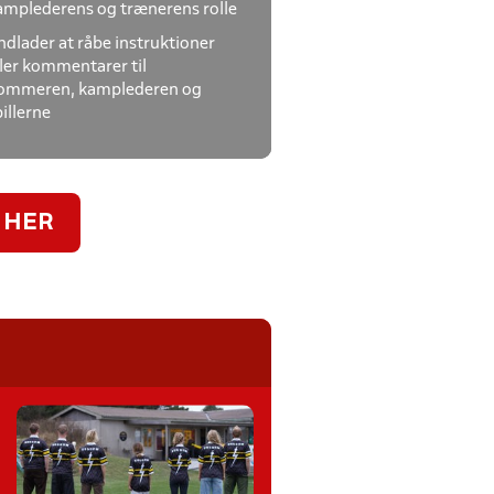
amplederens og trænerens rolle
ndlader at råbe instruktioner
ller kommentarer til
ommeren, kamplederen og
illerne
 HER