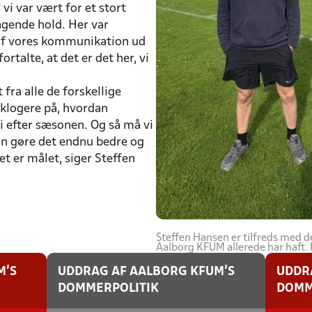
r vi var vært for et stort
gende hold. Her var
af vores kommunikation ud
fortalte, at det er det her, vi
 fra alle de forskellige
e klogere på, hvordan
i efter sæsonen. Og så må vi
kan gøre det endnu bedre og
et er målet, siger Steffen
Steffen Hansen er tilfreds med d
Aalborg KFUM allerede har haft. 
M'S
UDDRAG AF AALBORG KFUM'S
UDDR
DOMMERPOLITIK
DOMM