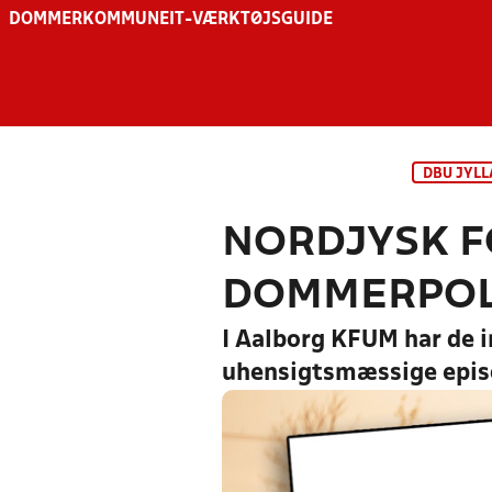
DOMMER
KOMMUNE
IT-VÆRKTØJSGUIDE
DBU JYL
NORDJYSK F
DOMMERPOL
I Aalborg KFUM har de 
uhensigtsmæssige epis