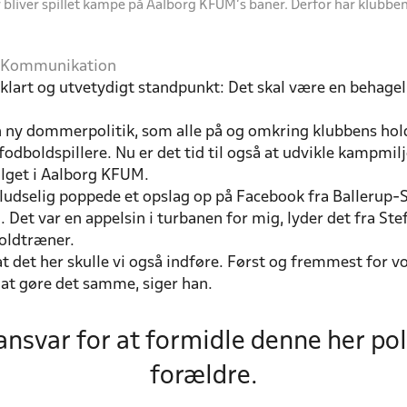
 bliver spillet kampe på Aalborg KFUM's baner. Derfor har klubbe
nd Kommunikation
 klart og utvetydigt standpunkt: Det skal være en behagel
ny dommerpolitik, som alle på og omkring klubbens hold
le fodboldspillere. Nu er det tid til også at udvikle kampmi
lget i Aalborg KFUM.
r pludselig poppede et opslag op på Facebook fra Balleru
Det var en appelsin i turbanen for mig, lyder det fra Ste
oldtræner.
 det her skulle vi også indføre. Først og fremmest for 
e at gøre det samme, siger han.
nsvar for at formidle denne her polit
forældre.