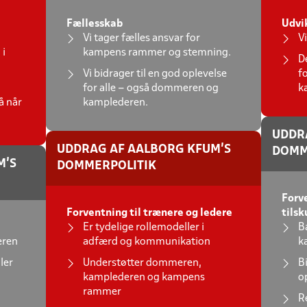
Fællesskab
Udvi
Vi tager fælles ansvar for
V
 i
kampens rammer og stemning.
D
Vi bidrager til en god oplevelse
f
for alle – også dommeren og
k
å når
kamplederen.
UDDR
UDDRAG AF AALBORG KFUM'S
DOMM
M'S
DOMMERPOLITIK
Forve
Forventning til trænere og ledere
tilsk
Er tydelige rollemodeller i
B
eren
adfærd og kommunikation
k
ler
Understøtter dommeren,
B
kamplederen og kampens
o
rammer
R