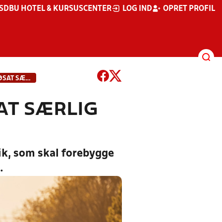
S
DBU HOTEL & KURSUSCENTER
LOG IND
OPRET PROFIL
NORDJYSK FODBOLDKLUB HAR SØSAT SÆRLIG DOMMERPOLITIK
AT SÆRLIG
ik, som skal forebygge
.