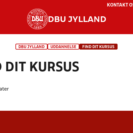
KONTAKT O
DBU JYLLAND
DBU JYLLAND
UDDANNELSE
FIND DIT KURSUS
D DIT KURSUS
IN TRÆNERUDDANNELSE PÅ
UEFA C1
KOM PÅ TRÆNERSEMI
ater