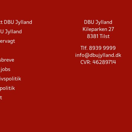
t DBU Jylland
DBU Jylland
Kileparken 27
U Jylland
8381 Tilst
rvagt
Tlf. 8939 9999
info@dbujylland.dk
sbreve
CVR: 46289714
 jobs
ivspolitik
politik
t