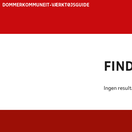
DOMMER
KOMMUNE
IT-VÆRKTØJSGUIDE
FIN
START D
Ingen result