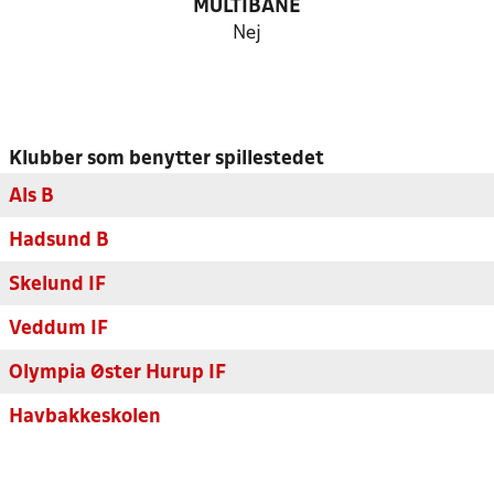
MULTIBANE
Nej
Klubber som benytter spillestedet
Als B
Hadsund B
Skelund IF
Veddum IF
Olympia Øster Hurup IF
Havbakkeskolen