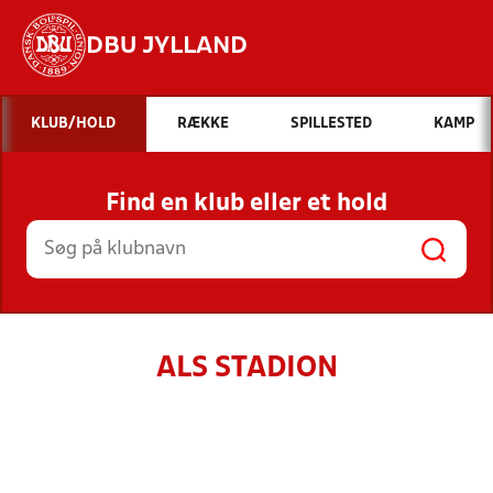
DBU JYLLAND
Hvad vil du søge efter?
KLUB/HOLD
RÆKKE
SPILLESTED
KAMP
INDHOLD OG NYHEDER
Find en klub eller et hold
STILLINGER, RESULTATER, KLUBBER OG
HOLD
ALS STADION