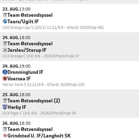
23. AUG.
13:00
Team Østvendsyssel
Taars/Ugilt IF
U16 Drenge Liga 5 (2011) 11:11/9:9 - efterår 2026
Pulje 481
24. AUG.
18:00
Team Østvendsyssel
Jerslev/Sterup IF
U13 Drenge C (14) 8:8 - 2026/Efterår
Pulje 37
24. AUG.
19:00
Dronninglund IF
Voersaa IF
Herrer Serie 5 11:11/9:9 - Efterår 2026
Pulje 100
25. AUG.
18:00
Team Østvendsyssel (2)
Hørby IF
U13 Piger C (14) 8:8 - 2026/Efterår
Pulje 34
26. AUG.
18:30
Team Østvendsyssel
Grindsted U. IF/Langholt SK