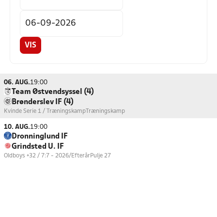
VIS
06. AUG.
19:00
Team Østvendsyssel (4)
Brønderslev IF (4)
Kvinde Serie 1 / Træningskamp
Træningskamp
10. AUG.
19:00
Dronninglund IF
Grindsted U. IF
Oldboys +32 / 7:7 - 2026/Efterår
Pulje 27