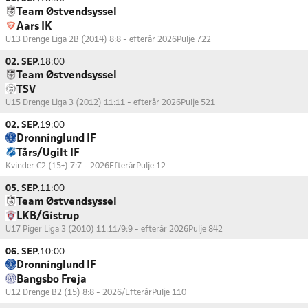
Team Østvendsyssel
Aars IK
U13 Drenge Liga 2B (2014) 8:8 - efterår 2026
Pulje 722
02. SEP.
18:00
Team Østvendsyssel
TSV
U15 Drenge Liga 3 (2012) 11:11 - efterår 2026
Pulje 521
02. SEP.
19:00
Dronninglund IF
Tårs/Ugilt IF
Kvinder C2 (15+) 7:7 - 2026Efterår
Pulje 12
05. SEP.
11:00
Team Østvendsyssel
LKB/Gistrup
U17 Piger Liga 3 (2010) 11:11/9:9 - efterår 2026
Pulje 842
06. SEP.
10:00
Dronninglund IF
Bangsbo Freja
U12 Drenge B2 (15) 8:8 - 2026/Efterår
Pulje 110