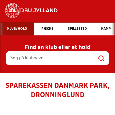
DBU JYLLAND
Hvad vil du søge efter?
KLUB/HOLD
RÆKKE
SPILLESTED
KAMP
INDHOLD OG NYHEDER
Find en klub eller et hold
STILLINGER, RESULTATER, KLUBBER OG
HOLD
SPAREKASSEN DANMARK PARK,
DRONNINGLUND