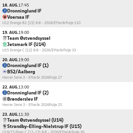
18. AUG.
17:45
Dronninglund IF
Voersaa IF
U12 Drenge B2 (15) 8:8 - 2026/Efterår
Pulje 110
19. AUG.
19:00
Team Østvendsyssel
Jetsmark IF (U14)
U15 Drenge C (12) 8:8 - 2026/Efterår
Pulje 33
20. AUG.
19:00
Dronninglund IF (1)
B52/Aalborg
Herrer Serie 3 - Efterår 2026
Pulje 27
22. AUG.
13:00
Dronninglund IF (2)
Brønderslev IF
Herrer Serie 3 - Efterår 2026
Pulje 25
23. AUG.
11:30
Team Østvendsyssel (U14)
Strandby-Elling-Nielstrup IF (U15)
U14/15 Piger C (12-13) 8:8 - 2026/Efterår
Pulje 30