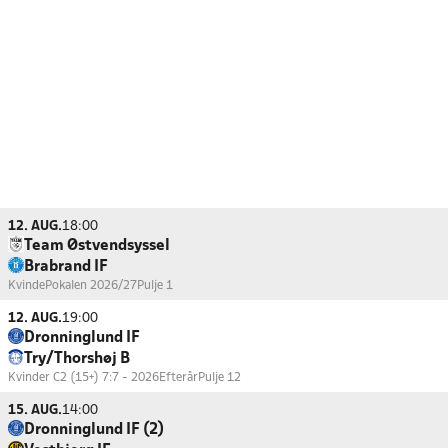
12. AUG.
18:00
Team Østvendsyssel
Brabrand IF
KvindePokalen 2026/27
Pulje 1
12. AUG.
19:00
Dronninglund IF
Try/Thorshøj B
Kvinder C2 (15+) 7:7 - 2026Efterår
Pulje 12
15. AUG.
14:00
Dronninglund IF (2)