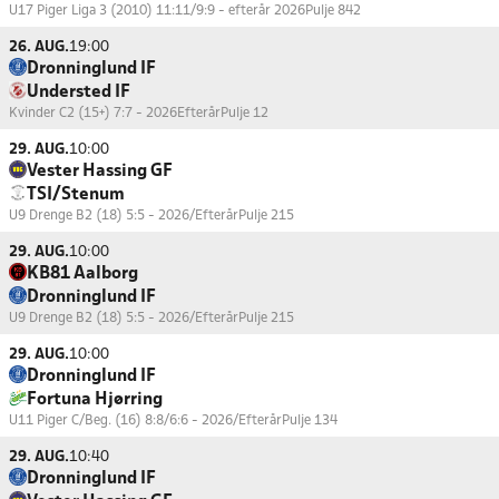
U17 Piger Liga 3 (2010) 11:11/9:9 - efterår 2026
Pulje 842
26. AUG.
19:00
Dronninglund IF
Understed IF
Kvinder C2 (15+) 7:7 - 2026Efterår
Pulje 12
29. AUG.
10:00
Vester Hassing GF
TSI/Stenum
U9 Drenge B2 (18) 5:5 - 2026/Efterår
Pulje 215
29. AUG.
10:00
KB81 Aalborg
Dronninglund IF
U9 Drenge B2 (18) 5:5 - 2026/Efterår
Pulje 215
29. AUG.
10:00
Dronninglund IF
Fortuna Hjørring
U11 Piger C/Beg. (16) 8:8/6:6 - 2026/Efterår
Pulje 134
29. AUG.
10:40
Dronninglund IF