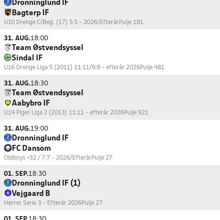
Dronninglund IF
Bagterp IF
U10 Drenge C/Beg. (17) 5:5 - 2026/Efterår
Pulje 181
31. AUG.
18:00
Team Østvendsyssel
Sindal IF
U16 Drenge Liga 5 (2011) 11:11/9:9 - efterår 2026
Pulje 481
31. AUG.
18:30
Team Østvendsyssel
Aabybro IF
U14 Piger Liga 2 (2013) 11:11 - efterår 2026
Pulje 921
31. AUG.
19:00
Dronninglund IF
FC Dansom
Oldboys +32 / 7:7 - 2026/Efterår
Pulje 27
01. SEP.
18:30
Dronninglund IF (1)
Vejgaard B
Herrer Serie 3 - Efterår 2026
Pulje 27
01. SEP.
18:30