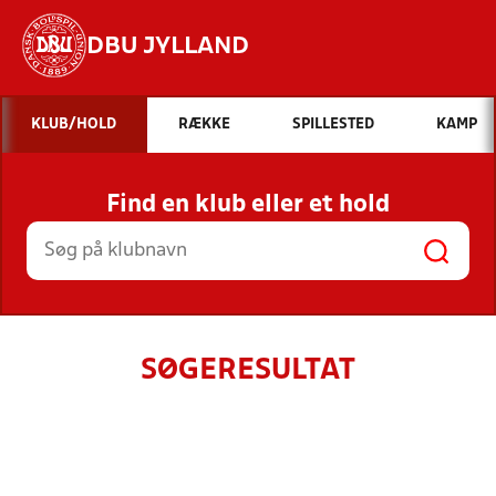
DBU JYLLAND
Hvad vil du søge efter?
KLUB/HOLD
RÆKKE
SPILLESTED
KAMP
INDHOLD OG NYHEDER
Find en klub eller et hold
STILLINGER, RESULTATER, KLUBBER OG
HOLD
SØGERESULTAT